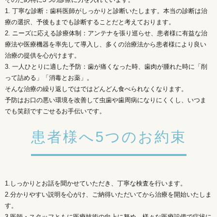
1. 丁寧な診断：歯科医師がしっかりと診断いたします。本当の診断は治
療の選択、予後もまでも診断することだと考えております。
2. ニーズに応える診療体制：アンテナを張り巡らせ、患者様に有益な治
療法や医療機器を率先して導入し、多くの治療法から患者様により良い
治療の提供を心がけます。
3. 一人ひとりに適した予防：歯が痛くなった時、歯肉が腫れた時に「削
って詰める」「消毒とお薬」。
そんな治療の繰り返しではではどんどん食べられなくなります。
予防はお口の悪い環境を改善して虫歯や歯周病になりにくくし、いつま
でも笑顔ですごせるお手伝いです。
患者様へ5つのお約束
1.しっかりとお話を聞かせていただき、丁寧な検査を行います。
2.分かりやすい説明を心がけ、ご納得いただいてから治療を開始いたしま
す。
3.医師・スタッフともに医療技術の向上に努め、様々な医療設備で症状に