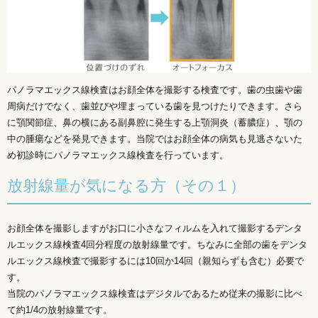
パノラマエックス線検査はお顔全体を撮影する検査です。歯の虫歯や歯
周病だけでなく、歯並びや埋まっている歯を見つけたりできます。さら
に顎関節症、鼻の横にある副鼻腔に発生する上顎洞炎（蓄膿症）、顎の
中の腫瘍などを発見できます。当院ではお顔全体の病気も見逃さないた
め初診時にパノラマエックス線検査を行っています。
放射線量が気になる方（その１）
お顔全体を撮影しますがお口に小さなフィルムを入れて撮影するデンタ
ルエックス線検査4回分程度の放射線量です。ちなみに全部の歯をデンタ
ルエックス線検査で撮影するには10回か14回（親知らずも含む）必要で
す。
当院のパノラマエックス線検査はデジタルであるため従来の撮影に比べ
て約1/4の放射線量です。