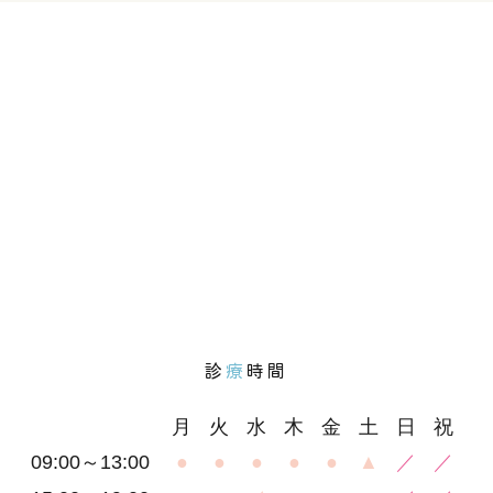
診
療
時間
月
火
水
木
金
土
日
祝
09:00～13:00
●
●
●
●
●
▲
／
／