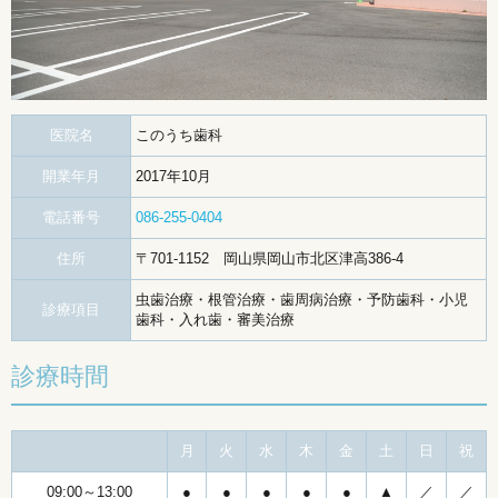
医院名
このうち歯科
開業年月
2017年10月
電話番号
086-255-0404
住所
〒701-1152 岡山県岡山市北区津高386-4
虫歯治療・根管治療・歯周病治療・予防歯科・小児
診療項目
歯科・入れ歯・審美治療
診療時間
月
火
水
木
金
土
日
祝
09:00～13:00
●
●
●
●
●
▲
／
／