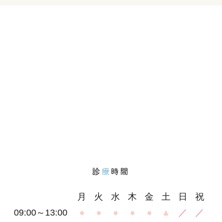
診
療
時間
月
火
水
木
金
土
日
祝
09:00～13:00
●
●
●
●
●
▲
／
／