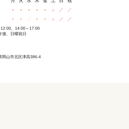
月
火
水
木
金
土
日
祝
●
●
●
●
●
▲
／
／
●
●
／
●
●
▲
／
／
2:00、14:00～17:00
午後、日曜祝日
山県岡山市北区津高386-4