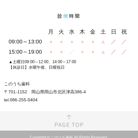
診
療
時間
月
火
水
木
金
土
日
祝
09:00～13:00
●
●
●
●
●
▲
／
／
15:00～19:00
●
●
／
●
●
▲
／
／
▲土曜日09:00～12:00、14:00～17:00
【休診日】水曜午後、日曜祝日
このうち歯科
〒701-1152 岡山県岡山市北区津高386-4
tel.086-255-0404
Copyright © このうち歯科 All Rights Reserved.