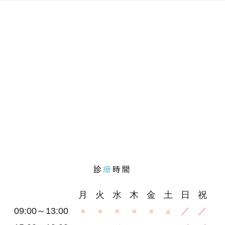
診
療
時間
月
火
水
木
金
土
日
祝
09:00～13:00
●
●
●
●
●
▲
／
／