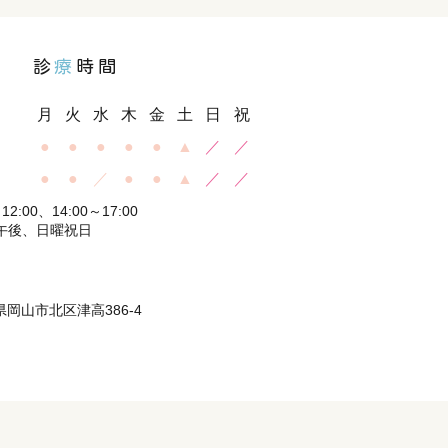
診
療
時間
月
火
水
木
金
土
日
祝
●
●
●
●
●
▲
／
／
●
●
／
●
●
▲
／
／
2:00、14:00～17:00
午後、日曜祝日
山県岡山市北区津高386-4