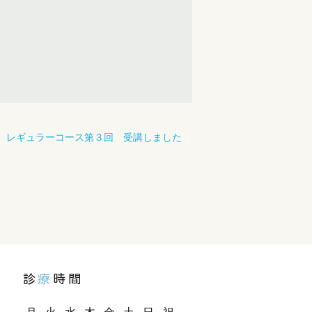
 レギュラーコース第３回 受講しました
診
療
時間