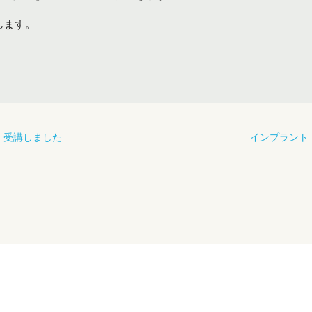
します。
。
 受講しました
インプラント